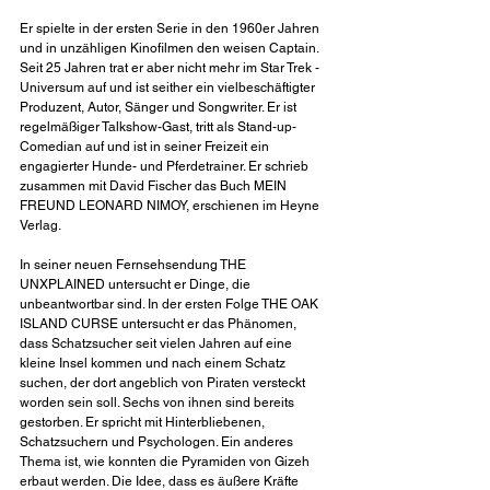
Er spielte in der ersten Serie in den 1960er Jahren 
und in unzähligen Kinofilmen den weisen Captain. 
Seit 25 Jahren trat er aber nicht mehr im Star Trek - 
Universum auf und ist seither ein vielbeschäftigter 
Produzent, Autor, Sänger und Songwriter. Er ist 
regelmäßiger Talkshow-Gast, tritt als Stand-up-
Comedian auf und ist in seiner Freizeit ein 
engagierter Hunde- und Pferdetrainer. Er schrieb 
zusammen mit David Fischer das Buch MEIN 
FREUND LEONARD NIMOY, erschienen im Heyne 
Verlag.
In seiner neuen Fernsehsendung THE 
UNXPLAINED untersucht er Dinge, die 
unbeantwortbar sind. In der ersten Folge THE OAK 
ISLAND CURSE untersucht er das Phänomen, 
dass Schatzsucher seit vielen Jahren auf eine 
kleine Insel kommen und nach einem Schatz 
suchen, der dort angeblich von Piraten versteckt 
worden sein soll. Sechs von ihnen sind bereits 
gestorben. Er spricht mit Hinterbliebenen, 
Schatzsuchern und Psychologen. Ein anderes 
Thema ist, wie konnten die Pyramiden von Gizeh 
erbaut werden. Die Idee, dass es äußere Kräfte 