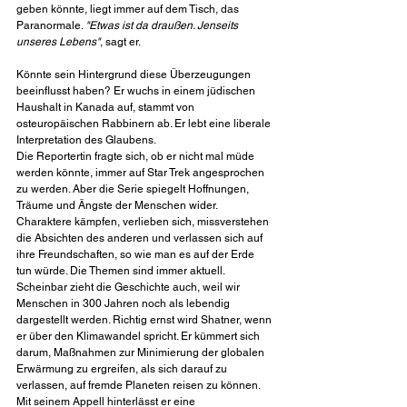
geben könnte, liegt immer auf dem Tisch, das 
Paranormale. 
"Etwas ist da draußen. Jenseits 
unseres Lebens"
, sagt er. 
Könnte sein Hintergrund diese Überzeugungen 
beeinflusst haben? Er wuchs in einem jüdischen 
Haushalt in Kanada auf, stammt von 
osteuropäischen Rabbinern ab. Er lebt eine liberale 
Interpretation des Glaubens. 
Die Reportertin fragte sich, ob er nicht mal müde 
werden könnte, immer auf Star Trek angesprochen 
zu werden. Aber die Serie spiegelt Hoffnungen, 
Träume und Ängste der Menschen wider. 
Charaktere kämpfen, verlieben sich, missverstehen 
die Absichten des anderen und verlassen sich auf 
ihre Freundschaften, so wie man es auf der Erde 
tun würde. Die Themen sind immer aktuell. 
Scheinbar zieht die Geschichte auch, weil wir 
Menschen in 300 Jahren noch als lebendig 
dargestellt werden. Richtig ernst wird Shatner, wenn 
er über den Klimawandel spricht. Er kümmert sich 
darum, Maßnahmen zur Minimierung der globalen 
Erwärmung zu ergreifen, als sich darauf zu 
verlassen, auf fremde Planeten reisen zu können. 
Mit seinem Appell hinterlässt er eine 