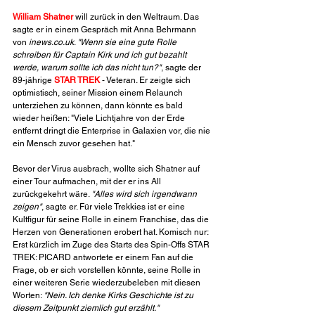
William Shatner
 will zurück in den Weltraum. Das 
sagte er in einem Gespräch mit Anna Behrmann 
von 
inews.co.uk
. 
"Wenn sie eine gute Rolle 
schreiben für Captain Kirk und ich gut bezahlt 
werde, warum sollte ich das nicht tun?"
, sagte der 
89-jährige 
STAR TREK
 - Veteran. Er zeigte sich 
optimistisch, seiner Mission einem Relaunch 
unterziehen zu können, dann könnte es bald 
wieder heißen: "Viele Lichtjahre von der Erde 
entfernt dringt die Enterprise in Galaxien vor, die nie 
ein Mensch zuvor gesehen hat."
Bevor der Virus ausbrach, wollte sich Shatner auf 
einer Tour aufmachen, mit der er ins All 
zurückgekehrt wäre. 
"Alles wird sich irgendwann 
zeigen"
, sagte er. Für viele Trekkies ist er eine 
Kultfigur für seine Rolle in einem Franchise, das die 
Herzen von Generationen erobert hat. Komisch nur: 
Erst kürzlich im Zuge des Starts des Spin-Offs STAR 
TREK: PICARD antwortete er einem Fan auf die 
Frage, ob er sich vorstellen könnte, seine Rolle in 
einer weiteren Serie wiederzubeleben mit diesen 
Worten: 
"Nein. Ich denke Kirks Geschichte ist zu 
diesem Zeitpunkt ziemlich gut erzählt."